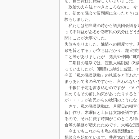
を、自己責任に転嫁していまいました。
政治の力を注ぐべきところなのに、今で
た。初めて議会で質問席に立ったときに
験もしました。
私たちは初当選の時から議員団会議を週
って不利益があるか②市民の気分はどう
聞くことが大事でした。
失敗もありました。陳情への態度です。
致を旨とする」が立ちはだかり、趣旨採
こと等がありましたが、党員や仲間に叱
二期目の選挙では、定数大幅削減（8減
っていましたが、3回目に挑戦し当選。
今回「私の議員活動」の執筆をと言われ
まうあわて者の私ですから、言われない
手帳に予定を書き込むのですが、つい市
決めてもその前に約束があったりすると
が・・・」が市民からの枕詞のようにな
さて、私の議員活動は、月曜日の朝宣伝
報）作り、木曜日と土日は支部会議です
るので、それに費す時間がこのところ特
合等の業務が増えたためです。大幅な定
今までもこれからも私の議員活動は、市
懇談会を始めています。共産党の市民ア