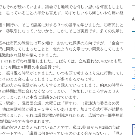
もそれが続いています。議会でも地域でも悔しい思いを何度もしまし
は、思っていることの半分も言えず、恥ずかしいやら悔しいやら痛い経
A
１回行い、そこで議案に対する３つの基準を学びました。①市民にと
か ③取引になっていないかと。しかしそこは実践です。多くの先輩に
基本は市民の陳情には耳を傾け、おおむね採択の方向ですが、「全会一
択に同意してしまったことと、似たような文章につい同意をしてしまう
咤激励され経験を積んできました。
）のもと行われ落選しました。しばらくは、立ち直れないのかとも思
そして今回は４期目の市会議員です。
て、振り返る時間ができました。いつも頭で考えるより先に行動してし
とそのまま突っ走ってしまうことが多々あるからです。
民の方から電話があったりすると飛んでいってしまう。約束の時間を
その時間に間に合わなくなってしまい、「お忙しいところすみません
ってしまったりと本当に迷惑をかけています。
（駅前）、議員団会議、水曜日は「新すわ」（党諏訪市委員会の民
。他は生活相談が週１～３件くらいあります。加えて公式行事が結構あ
に増えました。それは議員定数が削減されたため、広域での一部事務組
数削減が今でも悔やまれます。
民の皆さんに支えられていることです。私は3期目から月1回の市政
ンケートでも、「議員は何をやっているのかよく分からない」、「見え