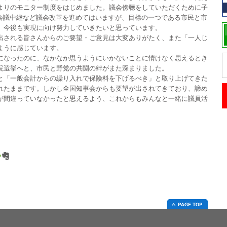
よりのモニター制度をはじめました。議会傍聴をしていただくために子
の本会議中継など議会改革を進めてはいますが、目標の一つである市民と市
。今後も実現に向け努力していきたいと思っています。
される皆さんからのご要望・ご意見は大変ありがたく、また「一人じ
ように感じています。
なったのに、なかなか思うようにいかないことに情けなく思えるとき
院選挙へと、市民と野党の共闘の絆がまた深まりました。
「一般会計からの繰り入れで保険料を下げるべき」と取り上げてきた
れたままです。しかし全国知事会からも要望が出されてきており、諦め
が間違っていなかったと思えるよう、これからもみんなと一緒に議員活