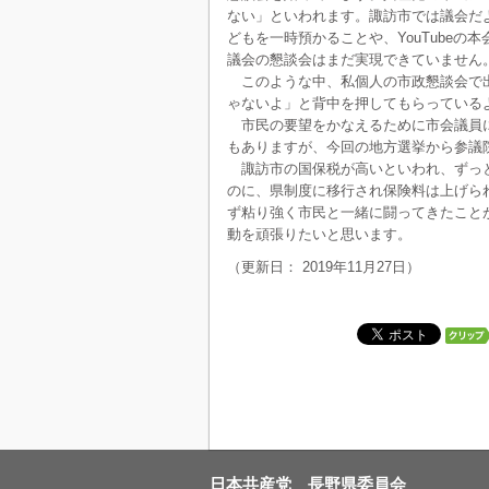
ない」といわれます。諏訪市では議会だ
どもを一時預かることや、YouTube
議会の懇談会はまだ実現できていません
このような中、私個人の市政懇談会で出
ゃないよ」と背中を押してもらっている
市民の要望をかなえるために市会議員に
もありますが、今回の地方選挙から参議
諏訪市の国保税が高いといわれ、ずっと
のに、県制度に移行され保険料は上げら
ず粘り強く市民と一緒に闘ってきたこと
動を頑張りたいと思います。
（更新日： 2019年11月27日）
日本共産党 長野県委員会