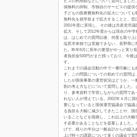
ビスの利用額などについて質問しました
保険料の抑制、市独自のサービスの提供
子どもの医療費無料化の拡大についても
無料化を就学前まで拡大することと、窓
2001年度に実現し、その後は共産党市
拡大、そして2012年度からは現在の中
は、はじめての質問以後、何度も取り上
塩尻市単独では実施できない、長野県に
た。昨年8月に長年の要望がやっと実り
者負担金500円がまだ残っており、今
す。
これまでの議会活動の中で一番印象にも
す。この問題についての初めての質問は
したが国保事業の運営状況はどうか、一
割の考え方などについて質問しました。
り、参考資料で学習しながらの質問であ
れない人が増えている。2002年４月に国
要になっていると国保運営協議会で協議さ
る負担を大幅に減少してきたことや、国
いることなどを指摘し、これ以上の大幅
す必要があることなどを提案しました。
げで、残りの半分は一般会計からの繰入
上げ時々の課題について多くの議会で質