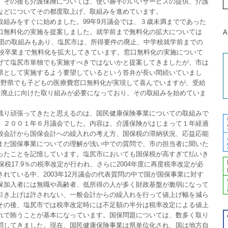
。その後も介護保険については、使い勝手のいいサービスの提供、介護
などについてその都度取上げ、取組みを進めています。
取組みをすぐに始めました。99年9月議会では、３歳未満までであった
口無料化の実施を提案しました。就学前まで無料化の拡大については
A
議団の取組みもあり、塩尻市は、所得要件の廃止、中学校就学前までの
学校卒業まで無料化を拡大してきています。窓口無料化の実施について
げて塩尻市単独でも実施すべきではないかと提案してきましたが、市は
県として実施するよう要望しているという答弁が長い間続いていまし
長野県でも子どもの医療費窓口無料化が実現して喜んでいますが、受給
後は廃止に向けた取り組みが必要になっており、その取組みを始めていま
残り頑張ってきたと思えるのは、国民健康保険事業についての取組みで
、２００１年６月議会でした。内容は、介護保険がはじまって１年経過
般会計から国保会計への繰入れの考え方、国保税の滞納状況、応益応能
まだ国保事業についての理解が浅い中での質問で、市の担当者に聞いた
ったことを記憶しています。塩尻市においても国保税が高すぎて払いき
保税17.9％の税率改定が行われ、さらに2004年度に再度税率改定が必
れている中、2003年12月議会の代表質問の中で国が国保事業に対す
保加入者には無職や高齢者、低所得の人が多く財政基盤が脆弱になって
引き上げは許されない、一般会計からの繰入れを行って値上げ幅を減ら
その後、塩尻市では税率改定時には不足額の半分は税率改定による値上
れで賄うことが基本になっています。国保問題については、数多く取り
問してきました。現在、国民健康保険事業は県単位化され、国は地方自