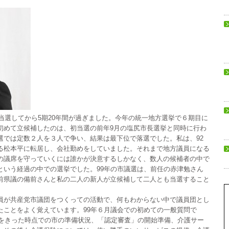
初当選してから5期20年間が過ぎました。今年の統一地方選挙で６期目に
初めて立候補したのは、初当選の前年9月の塩尻市長選挙と同時に行わ
選では定数２人を３人で争い、結果は最下位で落選でした。私は、92
る松本平に転居し、会社勤めをしていました。それまで地方議員になる
の議席を守っていくには誰かが決意するしかなく、数人の候補者の中で
という経過の中での選挙でした。99年の市議選は、前任の赤津勉さん
前県議の備前さんと私の二人の新人が立候補して二人とも当選すること
員が共産党市議団をつくっての活動で、何もわからない中で議員団とし
たことをよく覚えています。99年６月議会での初めての一般質問で
年をきった時点での市の準備状況、「認定審査」の開始準備、介護サー