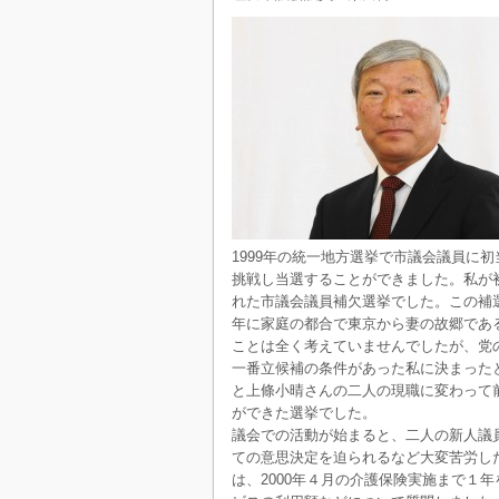
1999年の統一地方選挙で市議会議員に
挑戦し当選することができました。私が
れた市議会議員補欠選挙でした。この補
年に家庭の都合で東京から妻の故郷であ
ことは全く考えていませんでしたが、党
一番立候補の条件があった私に決まった
と上條小晴さんの二人の現職に変わって
ができた選挙でした。
議会での活動が始まると、二人の新人議
ての意思決定を迫られるなど大変苦労し
は、2000年４月の介護保険実施まで１