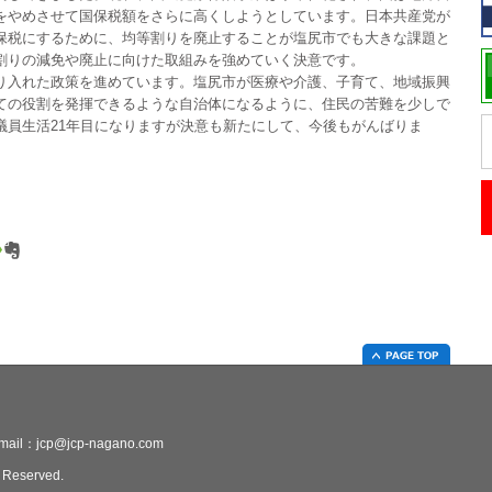
をやめさせて国保税額をさらに高くしようとしています。日本共産党が
保税にするために、均等割りを廃止することが塩尻市でも大きな課題と
割りの減免や廃止に向けた取組みを強めていく決意です。
り入れた政策を進めています。塩尻市が医療や介護、子育て、地域振興
ての役割を発揮できるような自治体になるように、住民の苦難を少しで
議員生活21年目になりますが決意も新たにして、今後もがんばりま
-mail：jcp@jcp-nagano.com
Reserved.