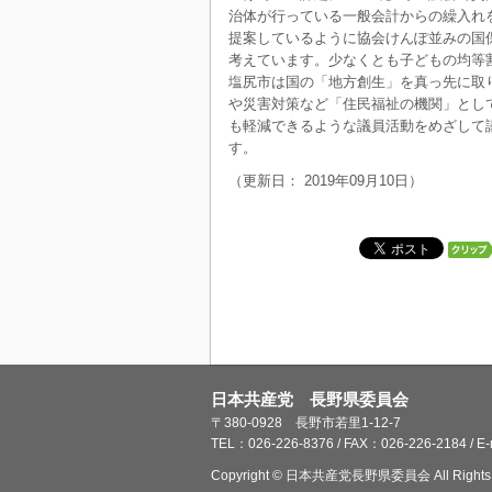
治体が行っている一般会計からの繰入れ
提案しているように協会けんぽ並みの国
考えています。少なくとも子どもの均等
塩尻市は国の「地方創生」を真っ先に取
や災害対策など「住民福祉の機関」とし
も軽減できるような議員活動をめざして
す。
（更新日： 2019年09月10日）
日本共産党 長野県委員会
〒380-0928 長野市若里1-12-7
TEL：026-226-8376 / FAX：026-226-2184 / E
Copyright © 日本共産党長野県委員会 All Rights 