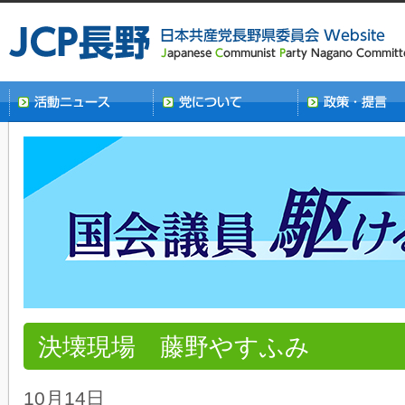
決壊現場 藤野やすふみ
10月14日