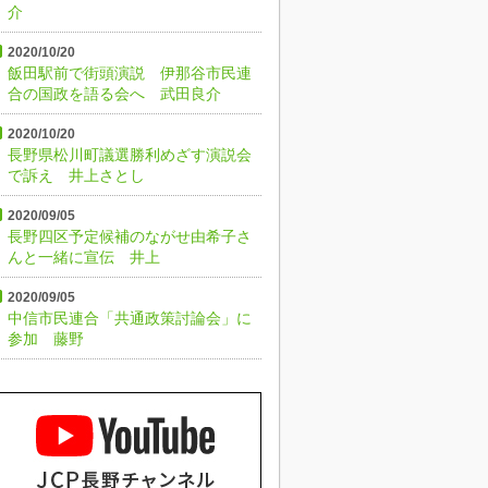
介
2020/10/20
飯田駅前で街頭演説 伊那谷市民連
合の国政を語る会へ 武田良介
2020/10/20
長野県松川町議選勝利めざす演説会
で訴え 井上さとし
2020/09/05
長野四区予定候補のながせ由希子さ
んと一緒に宣伝 井上
2020/09/05
中信市民連合「共通政策討論会」に
参加 藤野