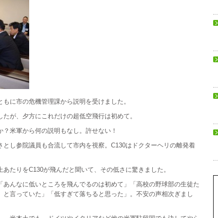
ともに市の危機管理課から説明を受けました。
したが、夕方にこれだけの超低空飛行は初めて。
か？米軍から何の説明もなし。許せない！
とし参院議員も合流して市内を視察。C130はドクターヘリの離発着
あたりをC130が飛んだと聞いて、その低さに驚きました。
「あんなに低いところを飛んでるのは初めて」「高校の野球部の生徒た
』と言っていた」「低すぎて落ちると思った」。不安の声相次ぎまし