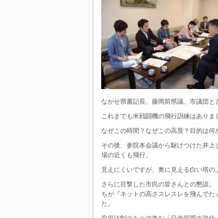
ながせ県書記長、藤岡前県議、市議団と
これまでも米戦闘機の飛行訓練はありま
なぜこの時間？なぜこの高度？目的は何
その後、参院本会議から駆けつけた井上さ
場の近くも飛行。
見えにくいですが、奥に見える白い塔の上
さらに目撃した市民の皆さんとの懇談。
ちが『ネットの高さスレスレを飛んでた
た。