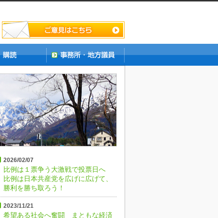
2026/02/07
比例は１票争う大激戦で投票日へ
比例は日本共産党を広げに広げて、
勝利を勝ち取ろう！
2023/11/21
希望ある社会へ奮闘 まともな経済