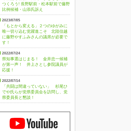
つくろう! 長野駅前・松本駅前で藤野
比例候補・山添氏訴え
2023/07/05
「もとから変える」２つのゆがみに
唯一切り込む党躍進こそ 北陸信越
に藤野やすふみさんの議席が必要で
す！
2022/07/24
県知事選はじまる！ 金井忠一候補
が第一声！ 井上さとし参院議員が
応援！
2022/07/14
「共闘は間違っていない」 杉尾ひ
でや氏らが党県委員会を訪問し、党
県委員長と懇談！