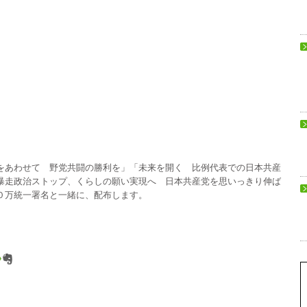
をあわせて 野党共闘の勝利を」「未来を開く 比例代表での日本共産
暴走政治ストップ、くらしの願い実現へ 日本共産党を思いっきり伸ば
０万統一署名と一緒に、配布します。