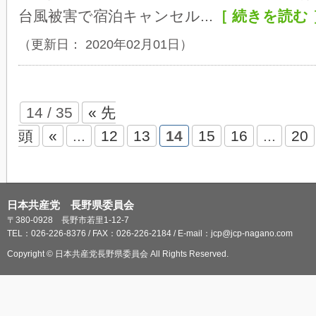
台風被害で宿泊キャンセル...
［ 続きを読む 
（更新日： 2020年02月01日）
14 / 35
« 先
頭
«
...
12
13
14
15
16
...
20
日本共産党 長野県委員会
〒380-0928 長野市若里1-12-7
TEL：026-226-8376 / FAX：026-226-2184 / E-mail：jcp@jcp-nagano.com
Copyright © 日本共産党長野県委員会 All Rights Reserved.