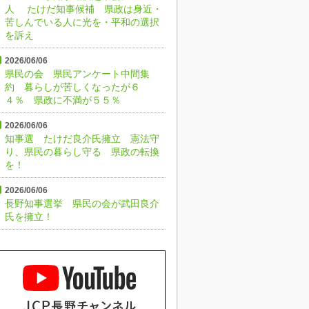
人 たけだ知事候補 県政は身近・
苦しんでいる人に光を・平和の選択
を訴え
2026/06/06
県民の会 県民アンケート中間集
約 暮らしが苦しくなったが６
４％ 県政に不満が５５％
2026/06/06
知事選 たけだ良介氏擁立 憲法守
り、県民の暮らし守る 県政の転換
を！
2026/06/06
長野知事選挙 県民の会が武田良介
氏を擁立！