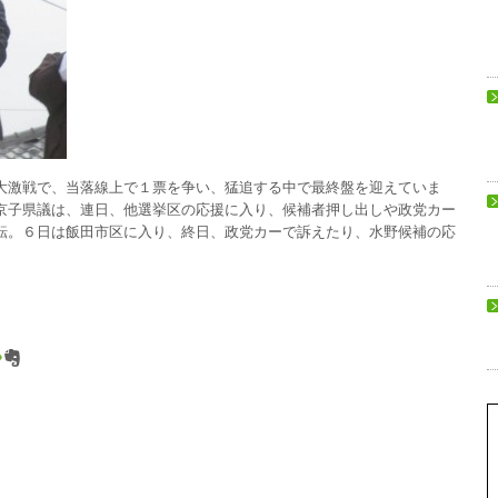
大激戦で、当落線上で１票を争い、猛追する中で最終盤を迎えていま
京子県議は、連日、他選挙区の応援に入り、候補者押し出しや政党カー
転。６日は飯田市区に入り、終日、政党カーで訴えたり、水野候補の応