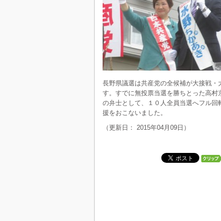
長野県議選は共産党の全候補が大接戦・
す。すでに無投票当選を勝ちとった高村
の弁士として、１０人全員当選へフル回
援をおこないました。
（更新日： 2015年04月09日）