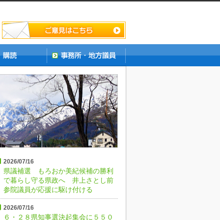
2026/07/16
県議補選 もろおか美紀候補の勝利
で暮らし守る県政へ 井上さとし前
参院議員が応援に駆け付ける
2026/07/16
６・２８県知事選決起集会に５５０