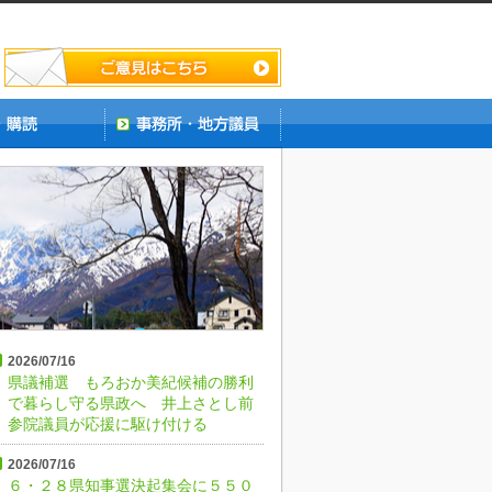
2026/07/16
県議補選 もろおか美紀候補の勝利
で暮らし守る県政へ 井上さとし前
参院議員が応援に駆け付ける
2026/07/16
６・２８県知事選決起集会に５５０