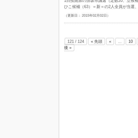
1日投開票の須坂市議選（定数20、立候
ひこ候補（63）＝新＝の2人全員が当選、
（更新日： 2015年02月02日）
121 / 124
« 先頭
«
...
10
後 »