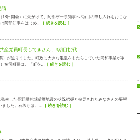
要請
（18日開会）に先がけて、阿部守一県知事へ7項目の申し入れをおこな
阿部知事をはじめ...
［ 続きを読む ］
 共産党員町長もてきさん、3期目挑戦
投票）が迫りました。町政に大きな混乱をもたらしていた同和事業が争
祐司町長は、「町を...
［ 続きを読む ］
日に発生した長野県神城断層地震の状況把握と被災されたみなさんの要望
ました。石坂ちほ、...
［ 続きを読む ］
選