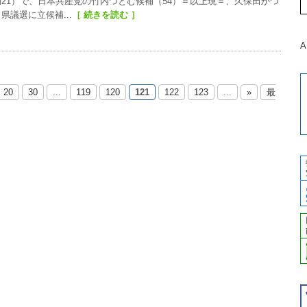
補21）で、日本共産党の竹内つとむ候補（54）＝以上現＝、久保田かつ
県議選に立候補...
［ 続きを読む ］
A
20
30
...
119
120
121
122
123
...
»
最