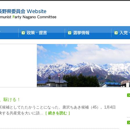
、駆ける！
候補としてたたかうことになった、唐沢ちあき候補（45）。1月4日
する共産党を大いに語...
［ 続きを読む ］