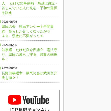
人 たけだ知事候補 県政は身近・
苦しんでいる人に光を・平和の選択
を訴え
2026/06/06
県民の会 県民アンケート中間集
約 暮らしが苦しくなったが６
４％ 県政に不満が５５％
2026/06/06
知事選 たけだ良介氏擁立 憲法守
り、県民の暮らし守る 県政の転換
を！
2026/06/06
長野知事選挙 県民の会が武田良介
氏を擁立！